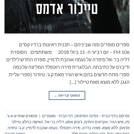
ספרים סופרים ומה שביניהם – תכנית ראיונות ברדיו קס"ם
106 FM – יום רביעי ה- 11 ביולי 2018 משתתפים: הסופרת
דליה בר-אל סיפרה על נעמה אוהבת לדמיין, ספרה החדש לילדים
ודיברנו על כתיבתה. הבלוגרית מירה רוזנפלד המליצה על כמה
ספרי מתח חדשים בהם איש הגיר מאת ק.ג'. טיודור (ספרי עליית
הגג), ללא מוצא מאת טיילור […]
המשך קריאה
→
פורסם ב
דף הבית - הפינה הפתוחה
,
דף הבית - מאמרים
|
פוסטים שתוייגו
א.ג'.
פין
,
איש הגיר
,
אקראים וחפים
,
ג'ונתן אמט
,
דליה בר-אל
,
האישה בחלון
,
טיילור
אדמס
,
ללא מוצא
,
מאיה בז'רנו
,
מירה רוזנפלד
,
נעמה אוהבת לדמיין
,
ק.ג'. טיודור
,
קצת יותר גדול
,
רדיו קס"ם
,
שרית פלד
השאר תגובה