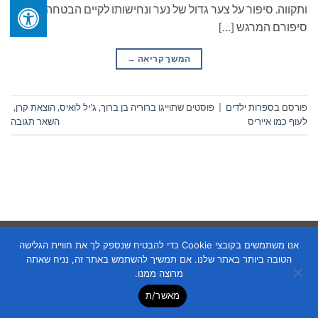
ותקווה. סיפור על צער גדול של נער ונחישותו לקיים הבטחה. זהו
סיפורם המרגש […]
המשך קריאה
→
פורסם ב
ספרות ילדים
|
פוסטים שתוייגו
ברוריה בן ברוך
,
ג'יל לואיס
,
הוצאת קרן
,
לעוף כמו אייריס
השאר תגובה
Copyright 2026 ©
Flatsome Theme
אנו משתמשים בקובצי Cookie כדי להבטיח שנספק לך את חוויית הגלישה
הטובה ביותר באתר שלנו. אם תמשיך להשתמש באתר זה, נניח שאתה
מרוצה ממנו.
מאשר/ת