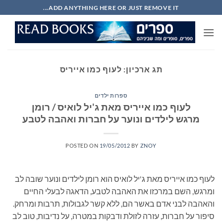
Ski
ADD ANYTHING HERE OR JUST REMOVE IT...
t
conten
תג ארכיון:
לעוף כמו אייריס
ספרות ילדים
לעוף כמו אייריס מאת ג'יל לואיס / רומן
מרגש לילדים ונוער על חברות ואהבה לטבע
POSTED ON
19/05/2012
BY
ZNOY
לעוף כמו אייריס מאת ג'יל לואיס הוא רומן לילדים ונוער שובה לב
ומרגש, השם במרכזו את האהבה לטבע, הדאגה לבעלי החיים
והאהבה לבני אדם באשר הם, ללא קשר לגבולות, תרבות ומרחק.
סיפור על חברות, עזרה לזולת ודבקות במטרה, על נדיבות, טוב לב