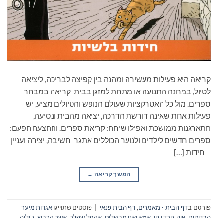
קריאה היא פעילות מעשירה ומהנה בין קפיצה לבריכה, ליציאה
לטיול, במחנה התנועה או מתחת למזגן בבית: קריאה במבחר
ספרים. מול כל האטרקציות שעולם הנופש והטיולים מציע, יש
פעילות אחת שאינה דורשת הדרכה, יציאה מהבית ונסיעה,
התארגנות ממושכת ואפילו שיחה: קריאת ספרים. וההצעה הפעם:
ספרים חדשים לילדים ולנוער הכוללים אתגרי חשיבה, יצירה ועניין
חידות […]
המשך קריאה
→
פורסם ב
דף הבית - מאמרים
,
דף הבית פנאי
|
פוסטים שתוייגו
אגדות מיער
הבלוטים
,
איה גורדון נוי
,
אמא ואני מבשלים
,
אקסל שפלר
,
אשר קרביץ
,
ג'וליה