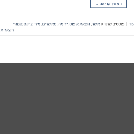
המשך קריאה
→
וד
|
פוסטים שתוייגו
אושר
,
הוצאת אופוס
,
זרימה
,
מאושרים
,
מיהי צ'יקסנטמהיי
השאר תג