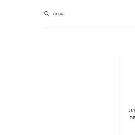
אודות
את
שום