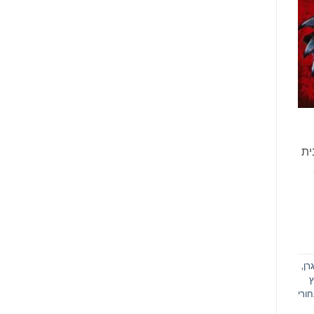
ית
 נוער.
רן
,
ץ
ורי