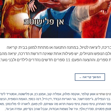
ריכה, ליציאה לטיול, במחנה התנועה או מתחת למזגן בבית: קריאה
ם הנופש והטיולים, יש פעילות אחת שאינה דורשת הדרכה, יציאה מהב
ונסיעה, התארגנות ממושכת ואפילו שיחה: קריאת ספרים. וההצעה הפעם: 11 ספרים חדשים נהדרים לילדים ולבני
המשך קריאה
→
ים שתוייגו
אואן קולפר
,
אוקסה פולוק
,
אמליה קוב
,
אמנון כץ
,
אן פלישוטה
,
אסטריד לינדג
בני הנפילים
,
ג'יימס דשנר
,
גור האריות הבודד
,
דין הייל
,
דנה כספי
,
האמת הסופית
,
הניצו
מר האחרון
,
טימי טעות
,
טימי טעות תראו מה עשיתם
,
לוין פאם
,
ליאורה לוי מלינסקי
,
מאח
טפן פסטיס
,
סנדרין וולף
,
עיר של נשמות אבודות
,
ענבל שגיב נקדימון
,
עפרה אביגד
,