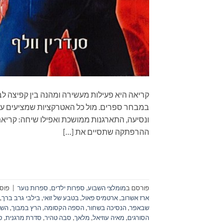
קריאה היא פעילות מעשירה ומהנה בין קפיצה לב
במבחר ספרים. מול כל האטרקציות שמציעים עול
ההרפתקה שתסיים את […]
פורסם ב
מומלצי השבוע
,
ספרות ילדים
,
ספרות נוער
|
פוסט
ארז אשרוב
,
ארטמיס פאול
,
בטבע של זואי
,
בילבי גרב ברך
,
שבאפר
,
הנסיכה בשחור
,
הספה הקסומה
,
הרץ במבוך
,
השו
הסורגים
,
מאיה עוזיאל
,
מלאך
,
סבה טהיר
,
סדרת מרגנית
,
ס