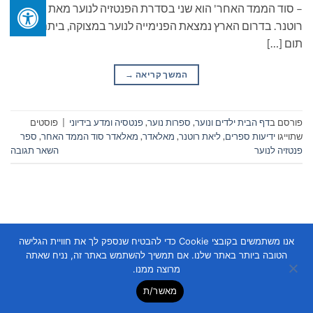
– סוד הממד האחר' הוא שני בסדרת הפנטזיה לנוער מאת ליאת
רוטנר. בדרום הארץ נמצאת הפנימייה לנוער במצוקה, ביתם של
תום […]
המשך קריאה
→
פורסם ב
דף הבית ילדים ונוער
,
ספרות נוער
,
פנטסיה ומדע בידיוני
|
פוסטים
שתוייגו
ידיעות ספרים
,
ליאת רוטנר
,
מאלאדר
,
מאלאדר סוד הממד האחר
,
ספר
פנטזיה לנוער
השאר תגובה
אנו משתמשים בקובצי Cookie כדי להבטיח שנספק לך את חוויית הגלישה
הטובה ביותר באתר שלנו. אם תמשיך להשתמש באתר זה, נניח שאתה
Copyright 2026 ©
Flatsome Theme
מרוצה ממנו.
מאשר/ת