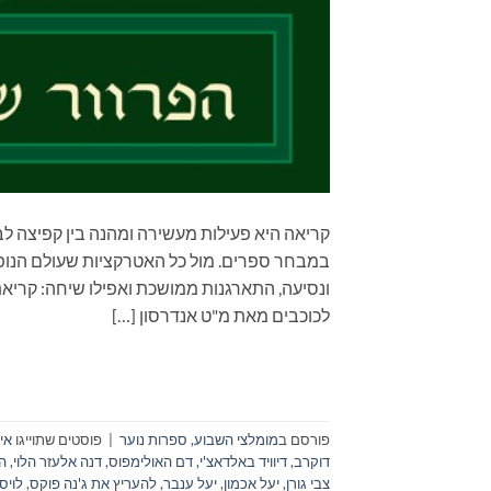
קריאה היא פעילות מעשירה ומהנה בין קפיצה לב
במבחר ספרים. מול כל האטרקציות שעולם הנופש
לכוכבים מאת מ"ט אנדרסון […]
פורסם ב
מומלצי השבוע
,
ספרות נוער
|
פוסטים שתוייגו
אי
דוקרב
,
דיוויד באלדאצ'י
,
דם האולימפוס
,
דנה אלעזר הלוי
,
ה
צבי גורן
,
יעל אכמון
,
יעל ענבר
,
להעריץ את ג'נה פוקס
,
לויס 