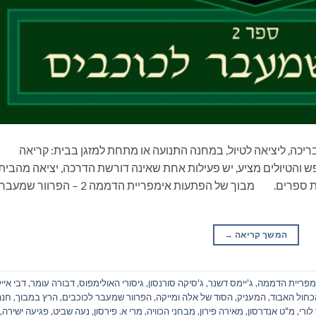
ריכה, ליציאה לטיול, במחנה התנועה או מתחת למזגן בבית: קריאה
 והטיולים מציע, יש פעילות אחת שאינה דורשת הדרכה, יציאה מהבית
ונסיעה, התארגנות ממושכת ואפילו שיחה: קריאת ספרים. מבוך של הפתעות אימפריית הדממה 2 – הפרוור שמעבר
המשך קריאה
→
מפריית הדממה
,
ג'יימס דשנר
,
ג'סיקה סורנסון
,
גיסורי האולימפוס
,
דבורה עומר
,
דבי אייל
כחול האבוד
,
המעניק
,
הסוד של אלה ומייקה
,
הפרוור שמעבר לכוכבים
,
הרץ במבוך
,
חנה
לורי
,
מ"ט אנדרסון
,
מאירה פירון
,
מבחני הכוויה
,
מרי א. פירסון
,
נעה שביט
,
פגיעה ישירה
,