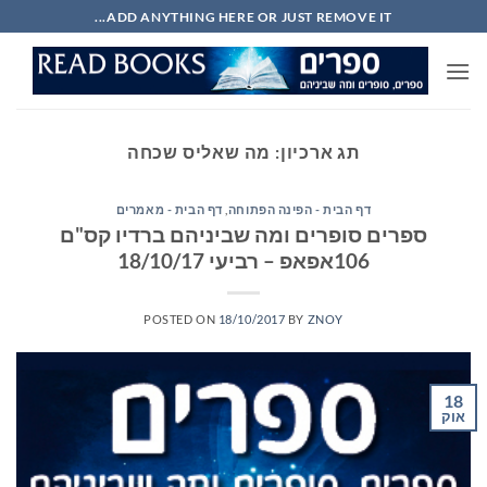
Ski
ADD ANYTHING HERE OR JUST REMOVE IT...
t
conten
תג ארכיון:
מה שאליס שכחה
דף הבית - הפינה הפתוחה
,
דף הבית - מאמרים
ספרים סופרים ומה שביניהם ברדיו קס"ם
106אפאפ – רביעי 18/10/17
POSTED ON
18/10/2017
BY
ZNOY
18
אוק