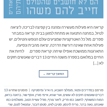
קריאה היא פעילות מעשירה ומהנה בין קפיצה לבריכה, ליציאה
לטיול, במחנה התנועה או מתחת למזגן בבית: קריאה במבחר
ספרים. מול כל האטרקציות שמציעים עולם הנופש והטיולים, יש
פעילות אחת שאינה דורשת הדרכה, יציאה מהבית ונסיעה,
התארגנות ממושכת ואפילו שיחה: קריאת ספרים. לחיות את
החיים במלואם בספרה משנה החיים 13 דברים שאנשים חזקים
לא […]
המשך קריאה
→
פורסם ב
מדריכים ופנאי
,
מומלצי השבוע
,
ניו אייג' ומיסטיקה
|
פוסטים שתוייגו
13
דברים שאנשים חזקים לא עושים
,
אורי שגיא
,
איימי מורין
,
אסף שור
,
בראנה בראון
,
המוח המשותף
,
לחשוב כמו פריק
,
ליאור צורף
,
מודל עשיית הטוב
,
מושלמים כמו
שאנחנו
,
נאוה ברנר
,
נורית לוינסון
,
סטיבן לוויט
,
סטפן דובנר
,
עמנואל לוטם
,
שרי