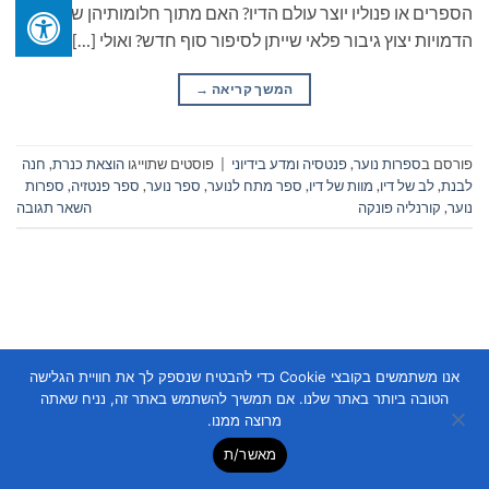
הספרים או פנוליו יוצר עולם הדיו? האם מתוך חלומותיהן של
הדמויות יצוץ גיבור פלאי שייתן לסיפור סוף חדש? ואולי […]
המשך קריאה
→
פורסם ב
ספרות נוער
,
פנטסיה ומדע בידיוני
|
פוסטים שתוייגו
הוצאת כנרת
,
חנה
לבנת
,
לב של דיו
,
מוות של דיו
,
ספר מתח לנוער
,
ספר נוער
,
ספר פנטזיה
,
ספרות
נוער
,
קורנליה פונקה
השאר תגובה
אנו משתמשים בקובצי Cookie כדי להבטיח שנספק לך את חוויית הגלישה
Copyright 2026 ©
Flatsome Theme
הטובה ביותר באתר שלנו. אם תמשיך להשתמש באתר זה, נניח שאתה
מרוצה ממנו.
מאשר/ת