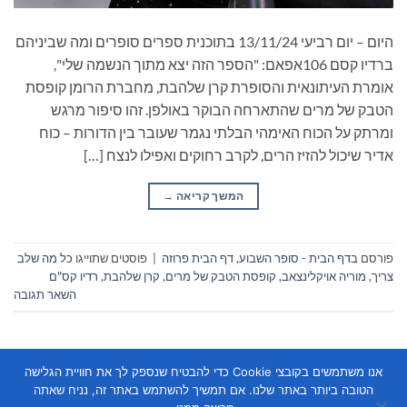
היום – יום רביעי 13/11/24 בתוכנית ספרים סופרים ומה שביניהם
ברדיו קסם 106אפאם: "הספר הזה יצא מתוך הנשמה שלי",
אומרת העיתונאית והסופרת קרן שלהבת, מחברת הרומן קופסת
הטבק של מרים שהתארחה הבוקר באולפן. זהו סיפור מרגש
ומרתק על הכוח האימהי הבלתי נגמר שעובר בין הדורות – כוח
אדיר שיכול להזיז הרים, לקרב רחוקים ואפילו לנצח […]
המשך קריאה
→
פורסם ב
דף הבית - סופר השבוע
,
דף הבית פרוזה
|
פוסטים שתוייגו
כל מה שלב
צריך
,
מוריה אויקלינצאב
,
קופסת הטבק של מרים
,
קרן שלהבת
,
רדיו קס"ם
השאר תגובה
אנו משתמשים בקובצי Cookie כדי להבטיח שנספק לך את חוויית הגלישה
הטובה ביותר באתר שלנו. אם תמשיך להשתמש באתר זה, נניח שאתה