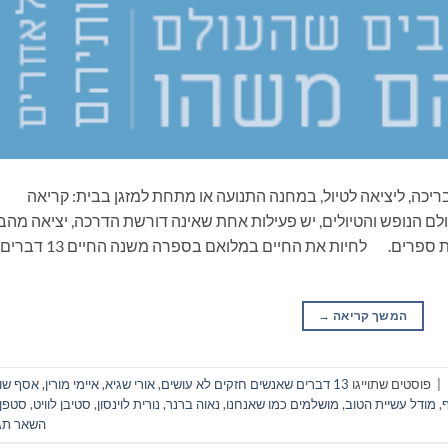
ריכה, ליציאה לטיול, במחנה התנועה או מתחת למזגן בבית: קריאה
ם הנופש והטיולים, יש פעילות אחת שאינה דורשת הדרכה, יציאה מהב
ונסיעה, התארגנות ממושכת ואפילו שיחה: קריאת ספרים. לחיות את החיים במלואם בספרה משנה החיים 13 דברים
המשך קריאה
→
|
פוסטים שתוייגו
13 דברים שאנשים חזקים לא עושים
,
אורי שגיא
,
איימי מורין
,
אסף שו
ף
,
מודל עשיית הטוב
,
מושלמים כמו שאנחנו
,
נאוה ברנר
,
נורית לוינסון
,
סטיבן לוויט
,
סטפן
השאר תג