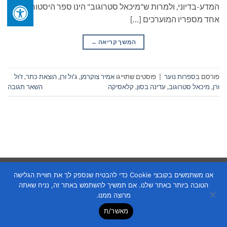
המדע-בדיוני, ולמרות ש"מיכאל סטרוגוב" הינו ספר היסטורי – הוא
אחד מספריו המוערכים […]
המשך קריאה
→
פורסם ב
ספרות נוער
|
פוסטים שתוייגו
אמיר צוקרמן
,
ג'ול ורן
,
הוצאת כתר
,
ז'ול
ורן
,
מיכאל סטרוגוב
,
עדינה בסון
,
קלאסיקה
השאר תגובה
Copyright 2026 ©
Flatsome Theme
אנו משתמשים בקובצי Cookie כדי להבטיח שנספק לך את חוויית הגלישה
הטובה ביותר באתר שלנו. אם תמשיך להשתמש באתר זה, נניח שאתה
מרוצה ממנו.
מאשר/ת