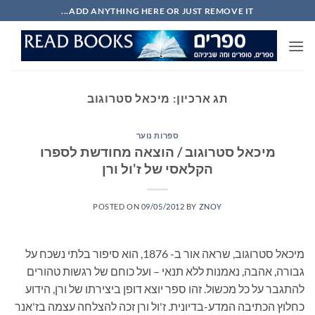
Ski
ADD ANYTHING HERE OR JUST REMOVE IT...
t
conten
תג ארכיון:
מיכאל סטרוגוב
ספרות נוער
מיכאל סטרוגוב / הוצאה מחודשת לספרו
הקלאסי של ז'ול ורן
POSTED ON
09/05/2012
BY
ZNOY
מיכאל סטרוגוב, שראה אור ב- 1876, הוא סיפור בלתי נשכח על
גבורה, אהבה, נאמנות ללא תנאי – ועל כוחם של רגשות טהורים
להתגבר על כל מכשול. זהו ספר יוצא דופן ביצירתו של ורן, הידוע
כחלוץ הכתיבה המדע-בדיונית. ז'ול ורן זכה להצלחה עצמה בז'אנר