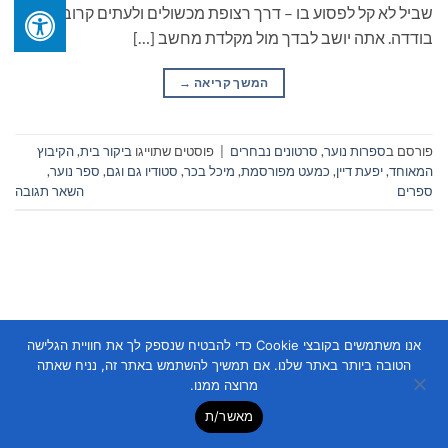
שביל לא קל לפסוע בו – דרך רצופת מכשולים ולעתים קרובות
בודדה. אתה יושב לבדך מול מקלדת מחשב […]
המשך קריאה
→
פורסם ב
ספרות נוער
,
סרטונים נבחרים
|
פוסטים שתוייגו
ביקור בית
,
הקיבוץ
המאוחד
,
יפעת דיין
,
כמעט מפורסמת
,
מיכל בכר
,
סטודיו גם וגם
,
ספר נוער
,
ספרים
השאר תגובה
אנו משתמשים בקובצי Cookie כדי להבטיח שנספק לך את חוויית הגלישה
Copyright 2026 ©
Flatsome Theme
הטובה ביותר באתר שלנו. אם תמשיך להשתמש באתר זה, נניח שאתה
מרוצה ממנו.
מאשר/ת