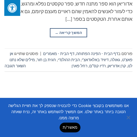
אדוריאן הוא ספר מתנה חדש, ספר טקסטים נפלא ומרגש, שנכתב
כדי לעזור לאנשים להאמין שהם ראויים מעצם קיומם, גם אם לימדו
אותם אחרת. הטקסטים בספר […]
המשך קריאה
→
פורסם ב
דף הבית - הפינה הפתוחה
,
דף הבית - מאמרים
|
פוסטים שתוייגו
אן
פאצ'ט
,
גאולה
,
דיוויד באלאדאצ'י
,
הבית ההולנדי
,
חגית בן חור
,
מילים שלא נתנו
לנו
,
קרן אדוריאן
,
רדיו קס"ם
,
רחל פארן
השאר תגובה
אנו משתמשים בקובצי Cookie כדי להבטיח שנספק לך את חוויית הגלישה
הטובה ביותר באתר שלנו. אם תמשיך להשתמש באתר זה, נניח שאתה
Copyright 2026 ©
Flatsome Theme
מרוצה ממנו.
מאשר/ת