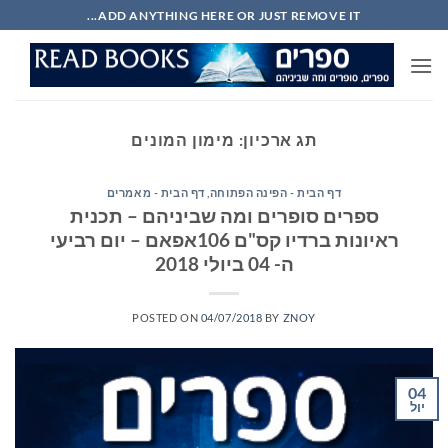
Ski
ADD ANYTHING HERE OR JUST REMOVE IT...
t
conten
תג ארכיון:
מימון המונים
דף הבית - הפינה הפתוחה
,
דף הבית - מאמרים
ספרים סופרים ומה שביניהם – תכנית
ראיונות ברדיו קס"ם 106אפאם – יום רביעי
ה- 04 ביולי 2018
POSTED ON
04/07/2018
BY
ZNOY
04
יול