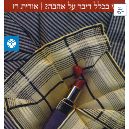
15
דצמ