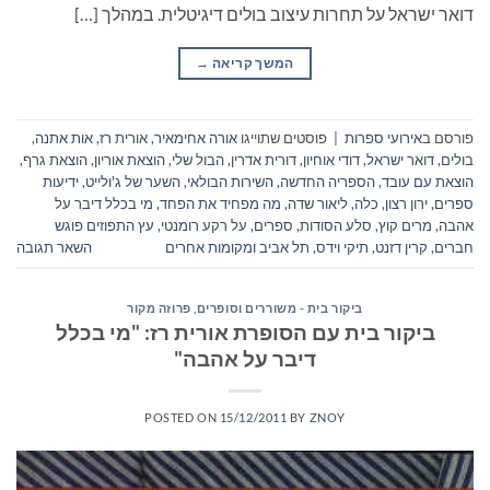
דואר ישראל על תחרות עיצוב בולים דיגיטלית. במהלך […]
המשך קריאה
→
פורסם ב
אירועי ספרות
|
פוסטים שתוייגו
אורה אחימאיר
,
אורית רז
,
אות אתנה
,
בולים
,
דואר ישראל
,
דודי אוחיון
,
דורית אדרין
,
הבול שלי
,
הוצאת אוריון
,
הוצאת גרף
,
הוצאת עם עובד
,
הספריה החדשה
,
השירות הבולאי
,
השער של ג'ולייט
,
ידיעות
ספרים
,
ירון רצון
,
כלה
,
ליאור שדה
,
מה מפחיד את הפחד
,
מי בכלל דיבר על
אהבה
,
מרים קוץ
,
סלע הסודות
,
ספרים
,
על רקע רומנטי
,
עץ התפוזים פוגש
חברים
,
קרין דזנט
,
תיקי וידס
,
תל אביב ומקומות אחרים
השאר תגובה
ביקור בית - משוררים וסופרים
,
פרוזה מקור
ביקור בית עם הסופרת אורית רז: "מי בכלל
דיבר על אהבה"
POSTED ON
15/12/2011
BY
ZNOY