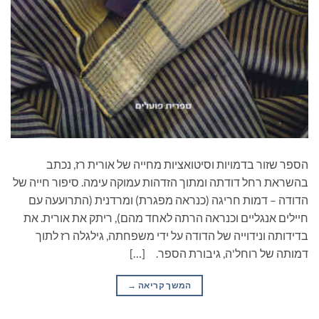
הספר שזור בדמויות וסיטואציות מחייה של אורית רז, נכתב
בהשראת רחל דודתה ומתוך הזדהות עמוקה עימה. סיפור חייה של
הדודה – דמות חריגה (כנראה מפגרת) ומרדנית (התרועעה עם
חיילים אנגליים וכנראה הרתה לאחד מהם), ריתק את אורית. את
בדידותה ונידוייה של הדודה על ידי משפחתה, גילגלה רז לתוך
דמותה של רוחל'ה, גיבורת הספר. […]
המשך קריאה
→