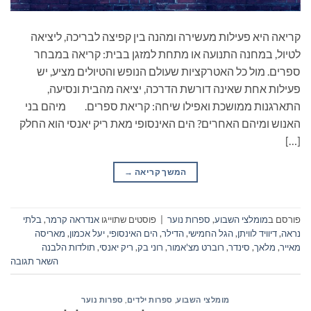
קריאה היא פעילות מעשירה ומהנה בין קפיצה לבריכה, ליציאה
לטיול, במחנה התנועה או מתחת למזגן בבית: קריאה במבחר
ספרים. מול כל האטרקציות שעולם הנופש והטיולים מציע, יש
פעילות אחת שאינה דורשת הדרכה, יציאה מהבית ונסיעה,
התארגנות ממושכת ואפילו שיחה: קריאת ספרים. מיהם בני
האנוש ומיהם האחרים? הים האינסופי מאת ריק יאנסי הוא החלק
[…]
המשך קריאה
→
פורסם ב
מומלצי השבוע
,
ספרות נוער
|
פוסטים שתוייגו
אנדראה קרמר
,
בלתי
נראה
,
דיוויד לוויתן
,
הגל החמישי
,
הדילר
,
הים האינסופי
,
יעל אכמון
,
מאריסה
מאייר
,
מלאך
,
סינדר
,
רוברט מצ'אמור
,
רוני בק
,
ריק יאנסי
,
תולדות הלבנה
השאר תגובה
מומלצי השבוע
,
ספרות ילדים
,
ספרות נוער