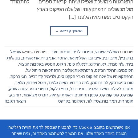
התארגנות ממושכת ואפילו שיחה: קריאת ספרים. להתמודד
מול מכשולים הרפתקאותיו של עלה הפיקוס בארץ
הקקטוסים מאת מאיה גלפנד […]
המשך קריאה
→
פורסם ב
מומלצי השבוע
,
ספרות ילדים
,
ספרות נוער
|
פוסטים שתוייגו
אוריאל
ברקוביץ'
,
אייבי ובין
,
אייבי ובין השלימו את החסר
,
אנני ברוז
,
ארז אשרוב
,
בון
,
ג'ורג'
בירד
,
ג'ף סמית
,
גיא הרלינג
,
דניאלה פונד
,
הגיוס
,
המסע בעקבות הניצוץ
,
הקוסמים
,
הרולד הצ'ינס
,
הרפתקאות אוליבר
,
הרפתקאות חיתול על
,
הרפתקאותיו של עלה הפיקוס בארץ הקקטוסים
,
ולדימיר קדירבייב
,
חגי ברקת
,
טום סניגורסקי
,
לב גרוסמן
,
למה בריבוע
,
מאיה גלפנד
,
מיטל צפרוני
,
מלאך
,
מסביב לעולם
,
מצעד האביב
,
נורית יובל
,
סופי בלקול
,
סיפורי טבע
,
עטרה אופק
,
קומיקס
,
קופיקומיקס
,
קפטן תחתונים
,
ראשית קריאה
,
רוברט מצ'אמור
,
רוני בק
,
תומר זית
,
תמר בורנשטיין לזר
,
תעלומה בקרקס
השאר תגובה
אנו משתמשים בקובצי Cookie כדי להבטיח שנספק לך את חוויית הגלישה
הטובה ביותר באתר שלנו. אם תמשיך להשתמש באתר זה, נניח שאתה