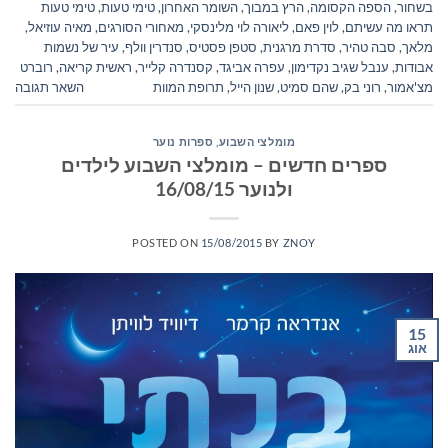
בשחור
,
הספה הקסומה
,
הרץ במבוך
,
השומר האחרון
,
טימי טעות
,
טימי טעות
תראו מה עשיתם
,
לוין פאם
,
ליאורה לוי מלינסקי
,
מאחורי הסורגים
,
מאיה עוזיאל
,
מלאך
,
סבה טהיר
,
סדרת מרגנית
,
סטפן פסטיס
,
סנדרין וולף
,
עיר של נשמות
אבודות
,
ענבל שגיב נקדימון
,
עפרה אביגד
,
קסנדרה קלייר
,
ראשית קריאה
,
רוברט
מצ'אמור
,
רוני בק
,
שהם סמיט
,
שנון הייל
,
תרופת המוות
השאר תגובה
מומלצי השבוע
,
ספרות נוער
ספרים חדשים – מומלצי השבוע לילדים
ולנוער 16/08/15
POSTED ON
15/08/2015
BY
ZNOY
15
אוג