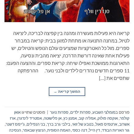
קריאה היא פעילות מעשירה ומהנה בין קפיצה לבריכה, ליציאה
לטיול, במחנה התנועה או מתחת למזגן בבית: קריאה במבחר
ספרים. מול כל האטרקציות שמציעים עולם הנופש והטיולים, יש
פעילות אחת שאינה דורשת הדרכה, יציאה מהבית ונסיעה,
התארגנות ממושכת ואפילו שיחה: קריאת ספרים. וההצעה הפעם:
11 ספרים חדשים נהדרים לילדים ולבני נוער. ההרפתקה
שתסיים את […]
המשך קריאה
→
פורסם ב
מומלצי השבוע
,
ספרות ילדים
,
ספרות נוער
|
פוסטים שתוייגו
אואן
קולפר
,
אוקסה פולוק
,
אמליה קוב
,
אמנון כץ
,
אן פלישוטה
,
אסטריד לינדגרן
,
ארז
אשרוב
,
ארטמיס פאול
,
בטבע של זואי
,
בילבי גרב ברך
,
בני הנפילים
,
ג'יימס דשנר
,
גור האריות הבודד
,
דין הייל
,
דנה כספי
,
האמת הסופית
,
הניצוץ שבאפר
,
הנסיכה