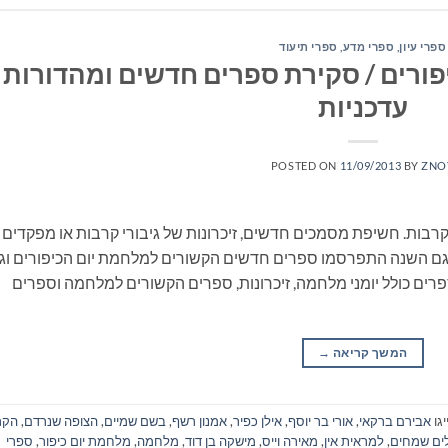
ספרי עיון, ספרי מדע, ספרי תיעוד
יפורים / סקירת ספרים חדשים ומהדורות
עדכניות
POSTED ON
11/09/2013
BY
ZNO
בות. חשיפת מסמכים חדשים, זיכרונות של גיבורי קרבות או מפקדים
, גם השנה התפרסמו ספרים חדשים הקשורים למלחמת יום הכיפורים וג
רים כולל יומני מלחמה, זיכרונות, ספרים הקשורים למלחמה וספרים
המשך קריאה
→
גו
אבירם ברקאי
,
אורי בר יוסף
,
אילן כפיר
,
אמנון רשף
,
בשם שמיים
,
הצופה שנרדם
,
הקר
לים שמחים
,
למראית אין
,
מאירה וייס
,
מישקה בן דוד
,
מלחמה
,
מלחמת יום כיפור
,
ספרי