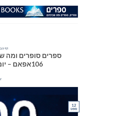
Ski
t
conten
דף הבי
ספרים סופרים ומה שב
106אפאם – יום רביעי ה- 12 בספטמבר 2018
Y
12
ספט