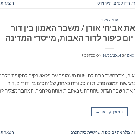
י
,
רדיו קס"ם
,
תיקי וידס
השאר תג
פרוזה מקור
 אביחי אורן / משבר האמון בין דור
ם כיפור לדור האבות, מייסדי המדינה
POSTED ON
16/02/2014
BY
ZNO
 אורן, מתרחשת בתחילת שנות השמונים עם פלאשבקים לתקופת מלח
גישות תמונה פרטית והיסטורית כאחת, של יחסים בין־דוריים, דור
חווה את השבר הגדול שהתרחש בעקבות אותה מלחמה. המחבר מצליח ל
המשך קריאה
→
ור
,
מלחמת יום כיפור
,
שלישיית בית הכרם
השאר תג