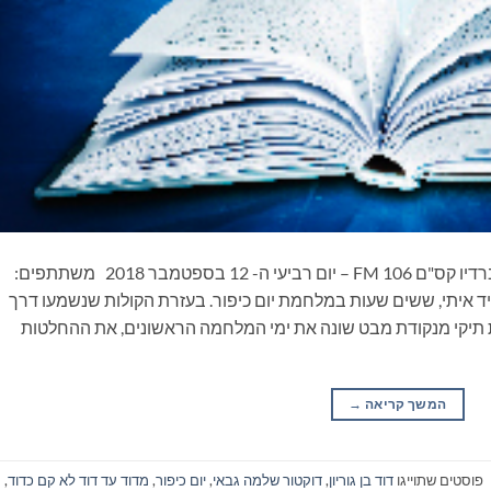
ספרים סופרים ומה שביניהם – תכנית ראיונות ברדיו קס"ם 106 FM – יום רביעי ה- 12 בספטמבר 2018 משתת
ד איתי, ששים שעות במלחמת יום כיפור. בעזרת הקולות שנשמעו דרך
יקי מנקודת מבט שונה את ימי המלחמה הראשונים, את ההחלטות
המשך קריאה
→
פוסטים שתוייגו
דוד בן גוריון
,
דוקטור שלמה גבאי
,
יום כיפור
,
מדוד עד דוד לא קם כדוד
,