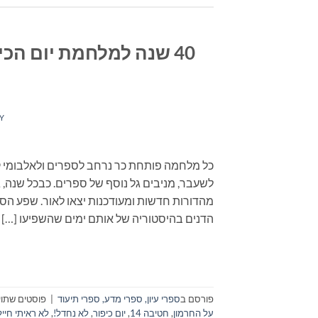
40 שנה למלחמת יום הכ
Y
כל מלחמה פותחת כר נרחב לספרים ולאלבומי קר
לשעבר, מניבים גל נוסף של ספרים. כבכל שנה
מהדורות חדשות ומעודכנות יצאו לאור. שפע הספ
הדנים בהיסטוריה של אותם ימים שהשפיעו […]
פורסם ב
ספרי עיון, ספרי מדע, ספרי תיעוד
|
פוסטים שתויי
על החרמון
,
חטיבה 14
,
יום כיפור
,
לא נחדל!
,
לא ראיתי חיי