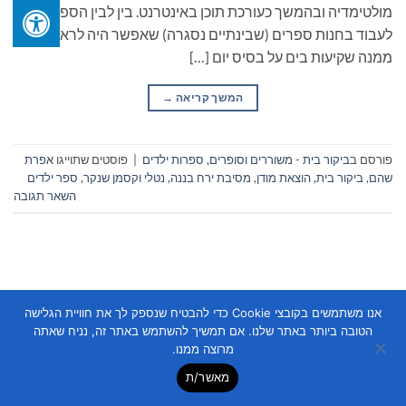
מולטימדיה ובהמשך כעורכת תוכן באינטרנט. בין לבין הספיקה
לעבוד בחנות ספרים (שבינתיים נסגרה) שאפשר היה לראות
ממנה שקיעות בים על בסיס יום […]
המשך קריאה
→
פורסם ב
ביקור בית - משוררים וסופרים
,
ספרות ילדים
|
פוסטים שתוייגו
אפרת
שהם
,
ביקור בית
,
הוצאת מודן
,
מסיבת ירח בננה
,
נטלי וקסמן שנקר
,
ספר ילדים
השאר תגובה
אנו משתמשים בקובצי Cookie כדי להבטיח שנספק לך את חוויית הגלישה
הטובה ביותר באתר שלנו. אם תמשיך להשתמש באתר זה, נניח שאתה
Copyright 2026 ©
Flatsome Theme
מרוצה ממנו.
מאשר/ת