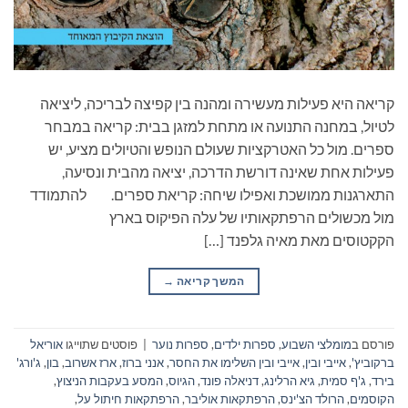
קריאה היא פעילות מעשירה ומהנה בין קפיצה לבריכה, ליציאה
לטיול, במחנה התנועה או מתחת למזגן בבית: קריאה במבחר
ספרים. מול כל האטרקציות שעולם הנופש והטיולים מציע, יש
פעילות אחת שאינה דורשת הדרכה, יציאה מהבית ונסיעה,
התארגנות ממושכת ואפילו שיחה: קריאת ספרים. להתמודד
מול מכשולים הרפתקאותיו של עלה הפיקוס בארץ
הקקטוסים מאת מאיה גלפנד […]
המשך קריאה
→
פורסם ב
מומלצי השבוע
,
ספרות ילדים
,
ספרות נוער
|
פוסטים שתוייגו
אוריאל
ברקוביץ'
,
אייבי ובין
,
אייבי ובין השלימו את החסר
,
אנני ברוז
,
ארז אשרוב
,
בון
,
ג'ורג'
בירד
,
ג'ף סמית
,
גיא הרלינג
,
דניאלה פונד
,
הגיוס
,
המסע בעקבות הניצוץ
,
הקוסמים
,
הרולד הצ'ינס
,
הרפתקאות אוליבר
,
הרפתקאות חיתול על
,