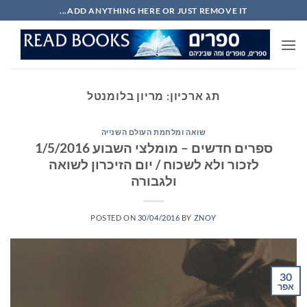
Ski
ADD ANYTHING HERE OR JUST REMOVE IT...
t
conten
תג ארכיון:
מריון בלומנטל
שואה ומלחמת העולם השנייה
ספרים חדשים – מומלצי השבוע 1/5/2016
לזכור ולא לשכוח / יום הזיכרון לשואה
ולגבורה
POSTED ON
30/04/2016
BY
ZNOY
30
אפר