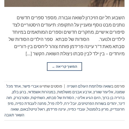
השבוע חל יום הזיכרון לשואה וגבורה. מספר ספרים חדשים
נותנים מבט נוסף ומעניין על התקופה: תיעודים היסטוריים לצד
סיפורים אישיים, מחקרים חדשים וספרים המותאמים במיוחד
לילדים ולנוער. הסודות של סבתא ספר הילדים הסודות של
סבתא מאת ד"ר עיינה פרידמן פותח צוהר ליחסים בין-דוריים
מיוחדים – בין ילד לבין סבתו ניצולת השואה. הקשר […]
המשך קריאה
→
פורסם ב
שואה ומלחמת העולם השנייה
|
פוסטים שתוייגו
אברי פישר
,
אחד מכל
שמונה
,
אליעזר שוורץ
,
ארבע אבנים מושלמות
,
במנהרות אשמדאי
,
ברגן בלזן
,
ברוריה בן ברוך
,
היום הגיע אלינו י
,
הסודות של סבתא
,
השתיקות
,
וסטרבורק
,
חוה
דינר
,
יהודים בשורות הפרטיזנים
,
יובל ירח
,
לילה פרל
,
מחנה לעבודת כפייה
,
מיפ
חרוננדייק
,
מריון בלומנטל
,
עובדי כפייה
,
עיינה פרידמן
,
ראול טייטלבאום
,
שואה
השאר תגובה