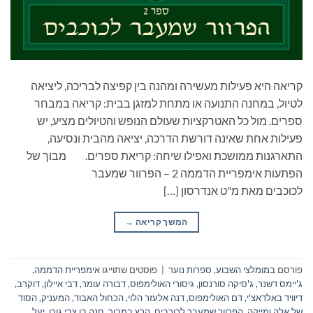
קריאה היא פעילות מעשירה ומהנה בין קפיצה לבריכה, ליציאה
לטיול, במחנה התנועה או מתחת למזגן בבית: קריאה במבחר
ספרים. מול כל האטרקציות שעולם הנופש והטיולים מציע, יש
פעילות אחת שאינה דורשת הדרכה, יציאה מהבית ונסיעה,
התארגנות ממושכת ואפילו שיחה: קריאת ספרים. מבוך של
הפתעות אימפריית הדממה 2 – הפרוור שמעבר
לכוכבים מאת מ"ט אנדרסון […]
המשך קריאה
→
פורסם ב
מומלצי השבוע
,
ספרות נוער
|
פוסטים שתוייגו
אימפריית הדממה
,
ג'יימס דשנר
,
ג'סיקה סורנסון
,
גיסורי האולימפוס
,
דבורה עומר
,
דבי איילון
,
דוקרב
,
דיוויד באלדאצ'י
,
דם האולימפוס
,
דנה אלעזר הלוי
,
הכחול האבוד
,
המעניק
,
הסוד
של אלה ומייקה
,
הפרוור שמעבר לכוכבים
,
הרץ במבוך
,
חנה בן צבי גורן
,
יעל