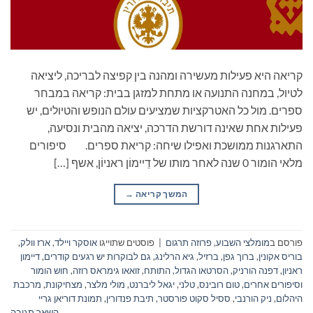
קריאה היא פעילות מעשירה ומהנה בין קפיצה לבריכה, ליציאה
לטיול, במחנה התנועה או מתחת למזגן בבית: קריאה במבחר
ספרים. מול כל האטרקציות שמציעים עולם הנופש והטיולים, יש
פעילות אחת שאינה דורשת הדרכה, יציאה מהבית ונסיעה,
התארגנות ממושכת ואפילו שיחה: קריאת ספרים. סיפורים
מלאי הומור 0 שנה לאחר מותו של דֵיימוֹן ראניוֹן, אשף […]
המשך קריאה
→
פורסם ב
מומלצי השבוע
,
פרוזה תרגום
|
פוסטים שתוייגו
אוסקר ויילד
,
ארז וולק
,
בוריס אקונין
,
ברוך גפן
,
ברזיל
,
גיא הרלינג
,
גם לבוקרות יש רגעים קודרים
,
דיימון
ראניון
,
דפנה הורניק
,
הסרטאו הגדול
,
התותח
,
זואאו גימראס רוזה
,
חוש הומור
וסיפורים אחרים
,
טום רובינס
,
טלני
,
יגאל ליברנט
,
מולי מלצר
,
מצחיקונת
,
מרכבת
היהלום
,
ניק הורנבי
,
ססיל סקוט פורסטר
,
תיבת פנדורין
,
תמונת דוריאן גריי
השאר תגובה