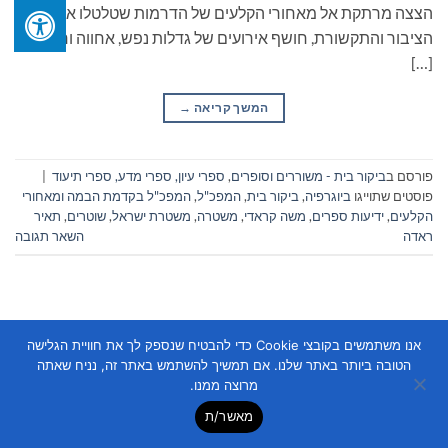
הצצה מרתקת אל מאחורי הקלעים של הדרמות שטלטלו את
הציבור והתקשורת, חושף אירועים של גדלות נפש, אחווה ורעות,
[…]
המשך קריאה
→
פורסם ב
ביקור בית - משוררים וסופרים
,
ספרי עיון, ספרי מדע, ספרי תיעוד
|
פוסטים שתוייגו
ביוגרפיה
,
ביקור בית
,
המפכ"ל
,
המפכ"ל בקדמת הבמה ומאחורי
הקלעים
,
ידיעות ספרים
,
משה קראדי
,
משטרה
,
משטרת ישראל
,
שוטרים
,
תאיר
ראדה
השאר תגובה
אנו משתמשים בקובצי Cookie כדי להבטיח שנספק לך את חוויית הגלישה
הטובה ביותר באתר שלנו. אם תמשיך להשתמש באתר זה, נניח שאתה
מרוצה ממנו.
Copyright 2026 ©
Flatsome Theme
מאשר/ת