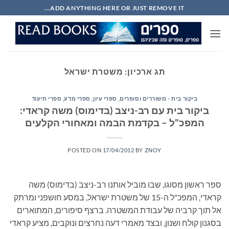
Ski
ADD ANYTHING HERE OR JUST REMOVE IT...
t
conten
תג ארכיון:
משטרת ישראל
ביקור בית - משוררים וסופרים
,
ספרי עיון, ספרי מדע, ספרי תיעוד
ביקור בית עם רב-ניצב (בדימוס) משה קראדי:
המפכ"ל – בקדמת הבמה ומאחורי הקלעים
POSTED ON
17/04/2012
BY
ZNOY
ספר ראשון מסוגו, שבו מוביל אותנו רב-ניצב (בדימוס) משה
קראדי, המפכ"ל ה-15 של משטרת ישראל, במסע חושפני ומרתק
אל תוך קרביה של עבודת המשטרה. ברצף סיפורים, המתוארים
בסגנון קולח ושנון, ובצד מאמרי דעה נחרצים ונוקבים, מציע קראדי