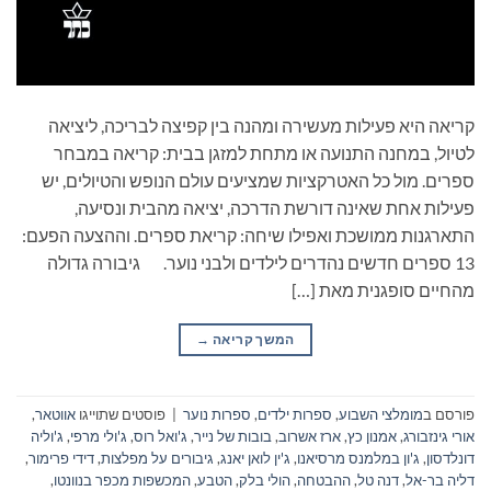
קריאה היא פעילות מעשירה ומהנה בין קפיצה לבריכה, ליציאה
לטיול, במחנה התנועה או מתחת למזגן בבית: קריאה במבחר
ספרים. מול כל האטרקציות שמציעים עולם הנופש והטיולים, יש
פעילות אחת שאינה דורשת הדרכה, יציאה מהבית ונסיעה,
התארגנות ממושכת ואפילו שיחה: קריאת ספרים. וההצעה הפעם:
13 ספרים חדשים נהדרים לילדים ולבני נוער. גיבורה גדולה
מהחיים סופגנית מאת […]
המשך קריאה
→
פורסם ב
מומלצי השבוע
,
ספרות ילדים
,
ספרות נוער
|
פוסטים שתוייגו
אווטאר
,
אורי גינזבורג
,
אמנון כץ
,
ארז אשרוב
,
בובות של נייר
,
ג'ואל רוס
,
ג'ולי מרפי
,
ג'וליה
דונלדסון
,
ג'ון במלמנס מרסיאנו
,
ג'ין לואן יאנג
,
גיבורים על מפלצות
,
דידי פרימור
,
דליה בר-אל
,
דנה טל
,
ההבטחה
,
הולי בלק
,
הטבע
,
המכשפות מכפר בנוונטו
,