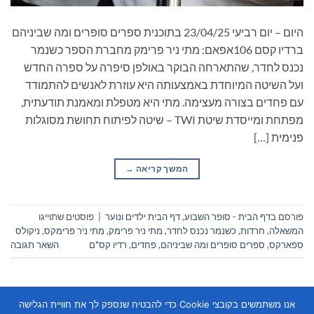
היום – יום רביעי 23/04/25 בתוכנית ספרים סופרים ומה שביניהם
ברדיו קסם 106אפאם: מתי ניר פרימק מחברת הספר כשנמר
נכנס לחדר, שהתארחה הבוקר באולפן סיפרה על ספרה החדש
ועל השיטה המיוחדת באמצעותה היא עוזרת לאנשים להתמודד
עם פחדים בצורה מעצימה. מתי היא מטפלת ומאמנת תודעתית,
מפתחת ומייסדת שיטת TWI – שיטה לפיתוח תחושת מסוגלות
פנימית […]
המשך קריאה
→
פורסם ב
דף הבית - סופר השבוע
,
דף הבית ילדים ונוער
|
פוסטים שתוייגו
המשאלה
,
חרדות
,
כשנמר נכנס לחדר
,
מתי ניר פרימק
,
מתי ניר פרימקס
,
ניקולס
ספארקס
,
ספרים סופרים ומה שביניהם
,
פחדים
,
רדיו קס"ם
השאר תגובה
אנו משתמשים בקובצי Cookie כדי להבטיח שנספק לך את חוויית הגלישה