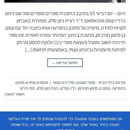
היום – יום רביעי 22/01/25 בתוכנית ספרים סופרים ומה שביניהם
ברדיו קסם 106אפאם: ד"ר רונית ניצן סלע, מומחית באבחון
לקויות למידה, סיפרה על מתכון בהפרעה אותו כתבה יחד עם קסם
בן סימון תורג'מן, מחנכת בחינוך המיוחד ומורה לאפייה. זהו ספר
הדרכה חשוב ומועיל (הוצאת ספרי ניב) הלוקח למסע מרתק
לפיתוח מיומנויות וביטחון עצמי, באמצעותו תחשפו […]
המשך קריאה
→
פורסם ב
דף הבית - סופר השבוע
,
מדריכים ופנאי
|
פוסטים שתוייגו
מתכון
בהפרעה
,
קסם בן סימון תורג'מן
,
רדיו קס"ם
,
רונית ניצן סלע
,
תמי הירש
השאר תגובה
אנו משתמשים בקובצי Cookie כדי להבטיח שנספק לך את חוויית הגלישה
הטובה ביותר באתר שלנו. אם תמשיך להשתמש באתר זה, נניח שאתה