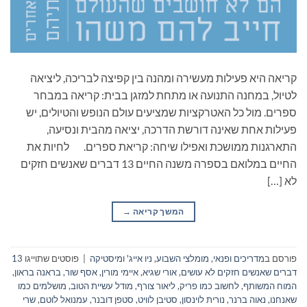
קריאה היא פעילות מעשירה ומהנה בין קפיצה לבריכה, ליציאה
לטיול, במחנה התנועה או מתחת למזגן בבית: קריאה במבחר
ספרים. מול כל האטרקציות שמציעים עולם הנופש והטיולים, יש
פעילות אחת שאינה דורשת הדרכה, יציאה מהבית ונסיעה,
התארגנות ממושכת ואפילו שיחה: קריאת ספרים. לחיות את
החיים במלואם בספרה משנה החיים 13 דברים שאנשים חזקים
לא […]
המשך קריאה
→
פורסם ב
מדריכים ופנאי
,
מומלצי השבוע
,
ניו אייג' ומיסטיקה
|
פוסטים שתוייגו
13
דברים שאנשים חזקים לא עושים
,
אורי שגיא
,
איימי מורין
,
אסף שור
,
בראנה בראון
,
המוח המשותף
,
לחשוב כמו פריק
,
ליאור צורף
,
מודל עשיית הטוב
,
מושלמים כמו
שאנחנו
,
נאוה ברנר
,
נורית לוינסון
,
סטיבן לוויט
,
סטפן דובנר
,
עמנואל לוטם
,
שרי