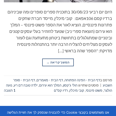
היום יום רביעי 30/08/23 בתוכנית ספרים סופרים ומה שביניהם
ברדיו קסם 106אפאם: ‏קובי מיכלין, מייסד חברת שחקים
פתרונות פיננסיים, הוציא לאור את הספר פשוט פיננסי – המלך
הוא עירום (הוצאת ספרי ניב) שנועד להזהיר בעלי עסקים קטנים
ובינוניים שמתגלגלים בתחושת ביטחון מתעתעת וגם לעזור
לעסקים מצליחים להצליח הרבה יותר בהתנהלות פיננסית
מדויקת: "הספר שהה בראשי […]
המשך קריאה
→
פורסם ב
דף הבית - הפינה הפתוחה
,
דף הבית - מאמרים
,
דף הבית - סופר
השבוע
|
פוסטים שתוייגו
הולי ג'קסון
,
המלך הוא עירום
,
ילדה טובה דם רע
,
נועה
הולצר
,
פשוט פיננסי
,
קובי מיכלין
,
רדיו קס"ם
1
תגובה
אנו משתמשים בקובצי Cookie כדי להבטיח שנספק לך את חוויית הגלישה