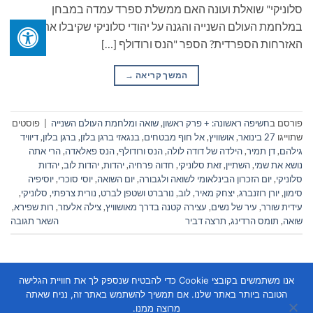
סלוניקי" שואלת ועונה האם ממשלת ספרד עמדה במבחן
במלחמת העולם השנייה והגנה על יהודי סלוניקי שקיבלו את
האזרחות הספרדית? הספר "הנס ורודולף […]
המשך קריאה
→
פורסם ב
חשיפה ראשונה: + פרק ראשון
,
שואה ומלחמת העולם השנייה
|
פוסטים
שתוייגו
27 בינואר
,
אושוויץ
,
אל חוף מבטחים
,
בנגאזי ברגן בלזן
,
ברגן בלזן
,
דיוויד
גילהם
,
דן תמיר
,
הילדה של דודה לולה
,
הנס ורודולף
,
הנס פאלאדה
,
הרי אתה
נושא את שמי
,
השתיין
,
זאת סלוניקי
,
חדוה פרחיה
,
יהדות
,
יהדות לוב
,
יהדות
סלוניקי
,
יום הזכרון הבינלאומי לשואה ולגבורה
,
יום השואה
,
יוסי סוכרי
,
יוסיפיה
סימון
,
יורן רוזנברג
,
יצחק מאיר
,
לוב
,
נורברט ושטפן לברט
,
נורית צרפתי
,
סלוניקי
,
עידית שורר
,
עיר של נשים
,
עצירה קטנה בדרך מאושוויץ
,
צילה אלעזר
,
רות שפירא
,
שואה
,
תומס הרדינג
,
תרצה דביר
השאר תגובה
אנו משתמשים בקובצי Cookie כדי להבטיח שנספק לך את חוויית הגלישה
הטובה ביותר באתר שלנו. אם תמשיך להשתמש באתר זה, נניח שאתה
מרוצה ממנו.