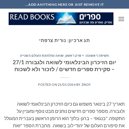
Ski
ADD ANYTHING HERE OR JUST REMOVE IT...
t
conten
תג ארכיון:
נורית צרפתי
חשיפה ראשונה: + פרק ראשון
,
שואה ומלחמת העולם השנייה
יום הזיכרון הבינלאומי לשואה ולגבורה 27/1
– סקירת ספרים חדשים / לזכור ולא לשכוח
POSTED ON
21/01/2014
BY
ZNOY
תאריך 27 בינואר משמש גם כיום הזיכרון הבינלאומי לשואה
ולגבורה. מספר ספרים חדשים נותנים מבט נוסף ומעניין על
התקופה. "בנגאזי – ברגן-בלזן" הוא הרומן הראשון בעברית המגולל
את סיפורם העלום של יהודי לוב בשואה. מחברת הספר "זאת