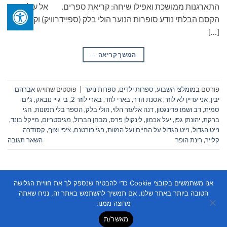
התארגנות ממושכת ואפילו שיחה: קריאת ספרים. אל עולם
הקסם הבלתי נודע סופרות הנוער הולי בלק (ספיידרוויק) וקסנדרה
[…]
המשך קריאה
→
פורסם ב
מומלצי השבוע
,
ספרות ילדים
,
ספרות נוער
|
פוסטים שתוייגו
אברהם
יבין
,
אני עדיין לא לוזר
,
אסנת הדר
,
בארי לוזר
,
בארי לוזר 2
,
בי ג'יי נובאק
,
ג'ים
סמית
,
דב ושמו פדינגטון
,
דנה אלעזר הלוי
,
הולי בלק
,
הספר בלי תמונות
,
חגי
ברקת
,
יהונתן גפן
,
יעל אכמון
,
לינקולן פרס
,
מבחן הברזל
,
מגיסטריום
,
מייקל בונד
,
נייט הגדול
,
נייט הגדול על החיים ועל המוות
,
פגי פורטנם
,
ציפי וצוף
,
קסנדרה
קלייר
,
רינת הופר
השאר תגובה
אנו משתמשים בקובצי Cookie כדי להבטיח שנספק לך את חוויית הגלישה
הטובה ביותר באתר שלנו. אם תמשיך להשתמש באתר זה, נניח שאתה
מרוצה ממנו.
מאשר/ת
Copyright 2026 ©
Flatsome Theme