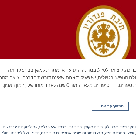
ריכה, ליציאה לטיול, במחנה התנועה או מתחת למזגן בבית: קריאה
ם הנופש והטיולים, יש פעילות אחת שאינה דורשת הדרכה, יציאה מהב
ונסיעה, התארגנות ממושכת ואפילו שיחה: קריאת ספרים. סיפורים מלאי הומור 0 שנה לאחר מותו של דֵיימוֹן ראניוֹן,
המשך קריאה
→
סקר ויילד
,
ארז וולק
,
בוריס אקונין
,
ברוך גפן
,
ברזיל
,
גיא הרלינג
,
גם לבוקרות יש רגעים
,
זואאו גימראס רוזה
,
חוש הומור וסיפורים אחרים
,
טום רובינס
,
טלני
,
יגאל ליברנט
,
מולי