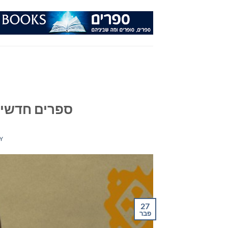
Ski
t
conten
ספרים חדשים – 
Y
27
פבר