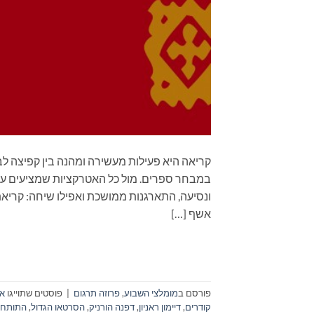
קריאה היא פעילות מעשירה ומהנה בין קפיצה לב
במבחר ספרים. מול כל האטרקציות שמציעים עול
אשף […]
פורסם ב
מומלצי השבוע
,
פרוזה תרגום
|
פוסטים שתוייגו
או
קודרים
,
דיימון ראניון
,
דפנה הורניק
,
הסרטאו הגדול
,
התותח