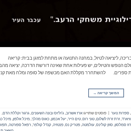
ריכה, ליציאה לטיול, במחנה התנועה או מתחת למזגן בבית: קריאה
ם הנופש והטיולים, יש פעילות אחת שאינה דורשת הדרכה, יציאה מהב
ריאת ספרים. להשתחרר מקללת האם מכשפה של סופה ומלח מאת קנד
המשך קריאה
→
,
ספרות נוער
|
פוסטים שתוייגו
ארז אשרוב
,
ג'וליוס ובונה השעונים
,
גרגור וקללת הדם
,
וויארד
,
זרת זרת לשלום
,
טוני רוס
,
טים הייר
,
יעל אכמון
,
כאוס מהלך
,
מיכל אלפון
,
מיכל כה
וז סמלסון
,
סוזן קולינס
,
עולמטה
,
פטריק נס
,
פנטזיה
,
קנדל קולפר
,
רפאל ספורטה
,
תפוס
השאר תג