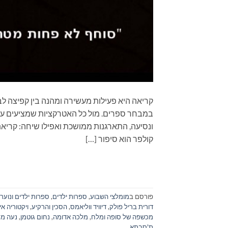
קריאה היא פעילות מעשירה ומהנה בין קפיצה לב
במבחר ספרים. מול כל האטרקציות שמציעים עול
ונסיעה, התארגנות ממושכת ואפילו שיחה: ק
קולפר הוא סיפור […]
פורסם ב
מומלצי השבוע
,
ספרות ילדים
,
ספרות ילדים ונוער
דורית בריל פולק
,
דיוויד ווליאמס
,
הסכין והרקיע
,
ויקטוריה אי
מכשפה של סופה ומלח
,
מלכה אדומה
,
נחום גוטמן
,
נעה מר
ת'סבתא