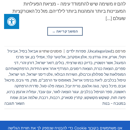
להם זו משימה שיש להתמודד עימה – מציאת הפעילויות
המעניינות ביותר והמהנות ביותר לילדיהם. מול כל האטרקציות
שעולם […]
המשך קריאה
→
פורסם ב
Uncategorized
,
ספרות ילדים
|
פוסטים שתוייגו
אביאל בסיל
,
אביגיל
ויטלי
,
אוריון
,
איה גורדון נוי
,
אלון אסקרוב
,
אלינוער קלר
,
אמילי בון
,
אני מרכז
המעגל
,
אשר וינשטיין
,
בדיוק כמו שרציתי
,
בולים
,
דואר ישראל
,
דורון זהרי
,
דני
ספרים
,
הוצאת כנרת
,
הוצאת רימונים
,
המרדף אחר איש החידות
,
הרפתקאותיהם
המופלאות של ספלולון וכרבולון
,
השירות הבולאי
,
וולט דיסני ישראל
,
חגי ישראל
,
טיפול בכלבים
,
ליאת בנימיני אריאל
,
מאזופוס עד הרמב"ם
,
מודן
,
מיי גיבס
,
מיכאל
אבס
,
מיכל בוקר
,
נוגה אלגום
,
נורית יובל
,
נעמה פלג-סגל
,
סדרת הרפתקה
ראשונה
,
ספר הטיפול בכלבים
,
עגור הוצאה לאור
,
עם עובד
,
עמליה ארגמן ברנע
,
פיצה תות
,
קשקוש מקושקש
,
קתרין סטארק
,
רכבות
,
רכבת
,
שלמה אבס
,
שמח
במטבח – בנות
השאר תגובה
אנו משתמשים בקובצי Cookie כדי להבטיח שנספק לך את חוויית הגלישה