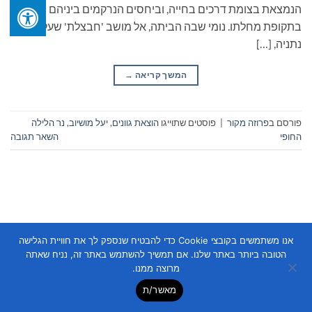
הנמצאת בצומת דרכים בחייה, וביחסים הנרקמים ביניהם
בתקופת מחלתו. נומי שבה הביתה, אל מושב 'חבצלת' שעל יד
נתניה, […]
המשך קריאה
→
פורסם ב
פרוזה מקור
|
פוסטים שתוייגו
הוצאת גוונים
,
יעל מושיוב
,
נר הלילה
החופי
השאר תגובה
אנו משתמשים בקובצי Cookie כדי להבטיח שנספק לך את חוויית הגלישה
Copyright 2026 ©
Flatsome Theme
הטובה ביותר באתר שלנו. אם תמשיך להשתמש באתר זה, נניח שאתה
מרוצה ממנו.
מאשר/ת