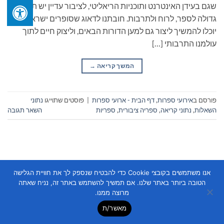
שגם בעידן האינטרנט ותוכניות הריאליטי, לציבור עדיין יש תשוקה
גדולה לספר, לרוח ולתרבות. חובתנו לדאוג שסופרים ישראלים
יוכלו להמשיך ליצור גם למען הדורות הבאים, וליצוק חיים לתוך
עולמנו התרבותי […]
המשך קריאה
→
פורסם ב
אירועי ספרות
,
דף הבית - ארועי ספרות
|
פוסטים שתוייגו
נתוני
השאלות
,
נתוני קריאה
,
ספריה ציבורית
,
ספריות
השאר תגובה
אנו משתמשים בקובצי Cookie כדי להבטיח שנספק לך את חוויית הגלישה
הטובה ביותר באתר שלנו. אם תמשיך להשתמש באתר זה, נניח שאתה
Copyright 2026 ©
Flatsome Theme
מרוצה ממנו.
מאשר/ת