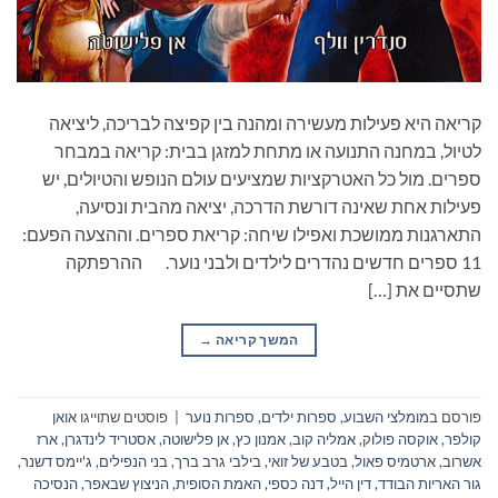
קריאה היא פעילות מעשירה ומהנה בין קפיצה לבריכה, ליציאה
לטיול, במחנה התנועה או מתחת למזגן בבית: קריאה במבחר
ספרים. מול כל האטרקציות שמציעים עולם הנופש והטיולים, יש
פעילות אחת שאינה דורשת הדרכה, יציאה מהבית ונסיעה,
התארגנות ממושכת ואפילו שיחה: קריאת ספרים. וההצעה הפעם:
11 ספרים חדשים נהדרים לילדים ולבני נוער. ההרפתקה
שתסיים את […]
המשך קריאה
→
פורסם ב
מומלצי השבוע
,
ספרות ילדים
,
ספרות נוער
|
פוסטים שתוייגו
אואן
קולפר
,
אוקסה פולוק
,
אמליה קוב
,
אמנון כץ
,
אן פלישוטה
,
אסטריד לינדגרן
,
ארז
אשרוב
,
ארטמיס פאול
,
בטבע של זואי
,
בילבי גרב ברך
,
בני הנפילים
,
ג'יימס דשנר
,
גור האריות הבודד
,
דין הייל
,
דנה כספי
,
האמת הסופית
,
הניצוץ שבאפר
,
הנסיכה