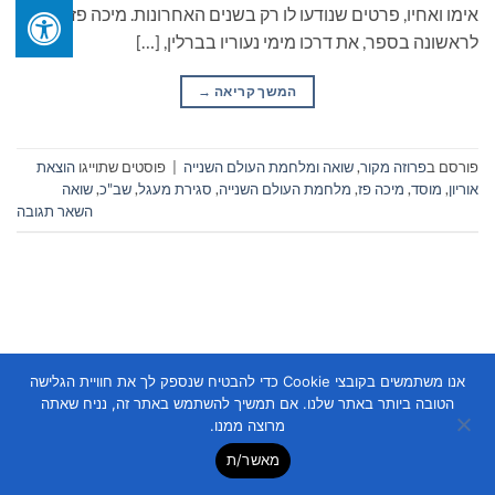
אימו ואחיו, פרטים שנודעו לו רק בשנים האחרונות. מיכה פז מגלה
לראשונה בספר, את דרכו מימי נעוריו בברלין, […]
המשך קריאה
→
פורסם ב
פרוזה מקור
,
שואה ומלחמת העולם השנייה
|
פוסטים שתוייגו
הוצאת
אוריון
,
מוסד
,
מיכה פז
,
מלחמת העולם השנייה
,
סגירת מעגל
,
שב"כ
,
שואה
השאר תגובה
אנו משתמשים בקובצי Cookie כדי להבטיח שנספק לך את חוויית הגלישה
Copyright 2026 ©
Flatsome Theme
הטובה ביותר באתר שלנו. אם תמשיך להשתמש באתר זה, נניח שאתה
מרוצה ממנו.
מאשר/ת