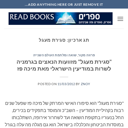
Ski
ADD ANYTHING HERE OR JUST REMOVE IT...
t
conten
תג ארכיון:
סגירת מעגל
פרוזה מקור
,
שואה ומלחמת העולם השנייה
"סגירת מעגל" מזוועות הנאצים בגרמניה
לשרות במודיעין הישראלי מאת מיכה פז
POSTED ON
11/03/2012
BY
ZNOY
"סגירת מעגל" הוא סיפורו האישי המרתק של מיכה פז שפעל שנים
רבות בקהיליית המודיעין – השב"כ והמוסד בתפקידים בכירים,
החל בנעוריו בתקופת השואה ועד לשחרור אירופה, השתלבותו
במוסדות הביטחון והכלכלה בישראל. הוא גם מגלה מה עלה בגורל