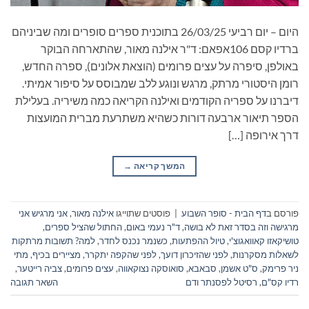
היום – יום רביעי 26/03/25 בתוכנית ספרים סופרים ומה שביניהם
ברדיו קסם 106אפאם: ד"ר אילנה מאור, שהתארחה הבוקר
באולפן, סיפרה על עצים פרומים (הוצאת אלונים), ספרה החדש,
רומן היסטורי מרתק, מרגש ונוגע ללב שמבוסס על סיפור אמיתי.
דיברנו על ספריה הקודמים ואילנה הקריאה כמה משיריה. בעלילת
הספר תיאור ארבעה דורות כשהיא משתרעת מברית המועצות
דרך אירופה […]
המשך קריאה
→
פורסם ב
דף הבית - סופר השבוע
|
פוסטים שתוייגו
אילנה מאור
,
אני מרגיש אני
מרגישה וזה בסדר זאת לא בושה
,
ד"ר נעמי באום
,
החתול שהציל ספרים
,
טושיקאזו קאוואגוצ'י
,
טיול ההפתעות
,
כשנמר נכנס לחדר
,
למה? תשובות מרתקות
לשאלות מסקרנות
,
לפני שהזיכרון דועך
,
לפני שהקפה יתקרר
,
מציירים בכיף
,
מתי
ניר פרימק
,
ס"ט אשמן
,
סבאבא
,
סואוסקה נצוקאווה
,
עצים פרומים
,
צביה רייטער
,
רדיו קס"ם
,
רסיטל לפסנתר ודם
השאר תגובה