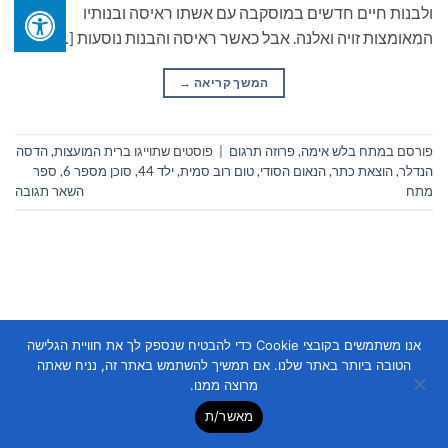
ולבנות חיים חדשים במוסקבה עם אשתו ראיסה ובנותיו
המאומצות זויה ואלנה. אבל כאשר ראיסה והבנות נוסעות […]
המשך קריאה
→
פורסם ב
מתח בלש אימה
,
פרוזה תרגום
|
פוסטים שתוייגו
ברית המועצות
,
הדסה
הנדלר
,
הוצאת כתר
,
הנאום הסודי
,
טום רוב סמית
,
ילד 44
,
סוכן מספר 6
,
ספר
מתח
השאר תגובה
אנו משתמשים בקובצי Cookie כדי להבטיח שנספק לך את חוויית הגלישה
Copyright 2026 ©
Flatsome Theme
הטובה ביותר באתר שלנו. אם תמשיך להשתמש באתר זה, נניח שאתה
מרוצה ממנו.
מאשר/ת