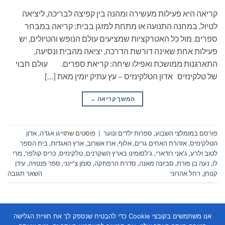
קריאה היא פעילות מעשירה ומהנה בין קפיצה לבריכה, ליציאה
לטיול, במחנה התנועה או מתחת למזגן בבית: קריאה במבחר
ספרים. מול כל האטרקציות שמציעים עולם הנופש והטיולים, יש
פעילות אחת שאינה דורשת הדרכה, יציאה מהבית ונסיעה,
התארגנות ממושכת ואפילו שיחה: קריאת ספרים. עולם חבוי
של טלקינזיס אדון הטלקינזיס – עץ עתיק יומין מאת […]
המשך קריאה
→
פורסם ב
מומלצי השבוע
,
ספרות ילדים ונוער
|
פוסטים שתוייגו
אגדה
,
אדון
הטלקינזיס
,
אזהרת האחים גרים
,
אלוף
,
ארז אשרוב
,
ארץ האגדות
,
בית הספר
לטוב ולרע
,
ג'אני רודארי
,
ג'לסומינו בארץ השקרנים
,
טלקינזיס
,
כריס קולפר
,
מרי
לו
,
נעה בן פורת
,
סביונה מאנה
,
סדרת הרפתקה
,
סומן צ'יינני
,
ספר פנטזיה
,
עידן
קנוחן
,
רחל אהרוני
השאר תגובה
אנו משתמשים בקובצי Cookie כדי להבטיח שנספק לך את חוויית הגלישה