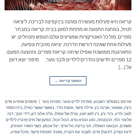
קריאה היא פעילות מעשירה ומהנה בין קפיצה לבריכה, ליציאה
לטיול, במחנה התנועה או מתחת למזגן בבית: קריאה במבחר
ספרים. מול כל האטרקציות שמציעים עולם הנופש והטיולים, יש
פעילות אחת שאינה דורשת הדרכה, יציאה מהבית ונסיעה,
התארגנות ממושכת ואפילו שיחה: קריאת ספרים. וההצעה הפעם:
12 ספרים חדשים נהדרים לילדים ולבני נוער. סיפור יוצא דופן
על […]
המשך קריאה
→
פורסם ב
מומלצי השבוע
,
ספרות ילדים ונוער
,
ספרות נוער
|
פוסטים שתוייגו
אדם
ביצ'ן
,
אווטאר
,
אורנה כץ
,
איילה פישר
,
אסנת הדר
,
באושר ועושר כאילו
,
בית הספר
לטוב ולרע
,
ג'ורי ג'ון
,
ג'ין לואן יאנג
,
גורלו של אפולו
,
גליה אלוני דגן
,
דידי חנוך
,
דנה
אלעזר הלוי
,
ההבטחה
,
הזוג הנורא נורא
,
הכול הכול
,
המעון של מיס פרגרין לילדים
משונים
,
הנבואה האפלה
,
חגי ברקת
,
טל ארצי
,
יעל אכמון
,
כשף האוויר האחרון
,
ליגת הצדק
,
לינקולן פרס
,
לשבור את הקרח
,
מארג' תופסת פיקוד
,
מיכל אסייג
,