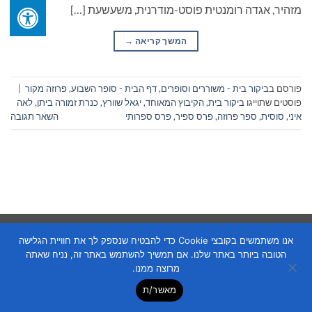
מזהיר, אגדה רומנטית פוסט-מודרנית, משעשעת […]
המשך קריאה
→
פורסם ב
ביקור בית - משוררים וסופרים
,
דף הבית - סופר השבוע
,
פרוזה מקור
|
פוסטים שתוייגו
ביקור בית
,
הקיבוץ המאוחד
,
יגאל שוורץ
,
כנרת זמורה ביתן
,
לאה
איני
,
סוסית
,
ספר פרוזה
,
פרס ספיר
,
פרס ספרותי
השאר תגובה
Copyright 2026 ©
Flatsome Theme
אנו משתמשים בקובצי Cookie כדי להבטיח שנספק לך את חוויית הגלישה
הטובה ביותר באתר שלנו. אם תמשיך להשתמש באתר זה, נניח שאתה
מרוצה ממנו.
מאשר/ת