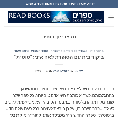
Ski
ADD ANYTHING HERE OR JUST REMOVE IT...
t
conten
תג ארכיון:
סוסית
ביקור בית - משוררים וסופרים
,
דף הבית - סופר השבוע
,
פרוזה מקור
ביקור בית עם הסופרת לאה איני: "סוסית"
POSTED ON
26/01/2012
BY
ZNOY
הכתיבה בעיניה של לאה איני היא מיצוי החירות והמשחק
בהתגלמותם. כשהיא כותבת היא אדם טוב יותר. כל ספר שלה
שונה מקודמו, הן בלשון והן במבנה. הסיבה? היא משתעממת לשוב
לעולם שכבר הייתה בו, ועל כן בוראת לעצמה בכל פעם עולם חדש.
ב"סוסית", ספרה החדש, היא מכניסה אותנו לתוך "רומן קרנבלי