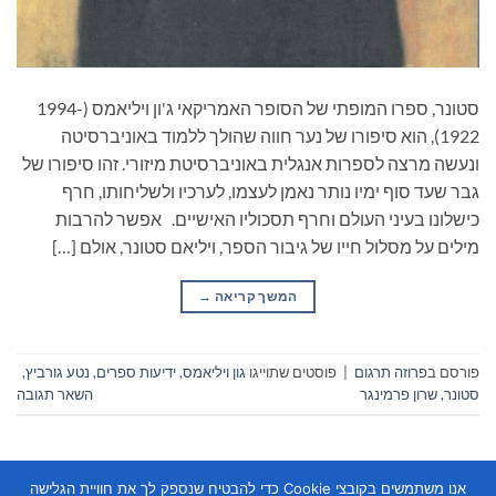
סטונר, ספרו המופתי של הסופר האמריקאי ג'ון ויליאמס (1994-
1922), הוא סיפורו של נער חווה שהולך ללמוד באוניברסיטה
ונעשה מרצה לספרות אנגלית באוניברסיטת מיזורי. זהו סיפורו של
גבר שעד סוף ימיו נותר נאמן לעצמו, לערכיו ולשליחותו, חרף
כישלונו בעיני העולם וחרף תסכוליו האישיים. אפשר להרבות
מילים על מסלול חייו של גיבור הספר, ויליאם סטונר, אולם […]
המשך קריאה
→
פורסם ב
פרוזה תרגום
|
פוסטים שתוייגו
גון ויליאמס
,
ידיעות ספרים
,
נטע גורביץ
,
סטונר
,
שרון פרמינגר
השאר תגובה
אנו משתמשים בקובצי Cookie כדי להבטיח שנספק לך את חוויית הגלישה