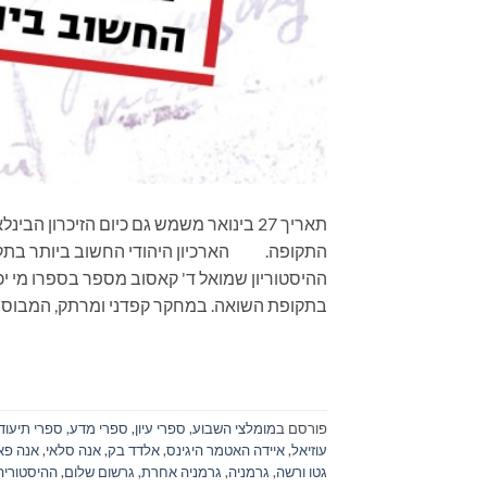
תאריך 27 בינואר משמש גם כיום הזיכרון 
התקופה. הארכיון היהודי החשוב ביותר בתקו
ההיסטוריון שמואל ד' קאסוב מספר בספרו מי יכ
בתקופת השואה. במחקר קפדני ומרתק, המבוסס 
פורסם ב
מומלצי השבוע
,
ספרי עיון, ספרי מדע, ספרי תיעוד
עוזיאל
,
איידה האטמר היגינס
,
אלדד בק
,
אנה סלאי
,
אנה פא
גטו ורשה
,
גרמניה
,
גרמניה אחרת
,
גרשום שלום
,
ההיסטוריה