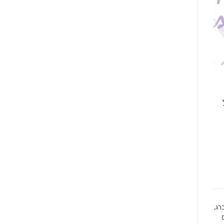
ברג
,
ם