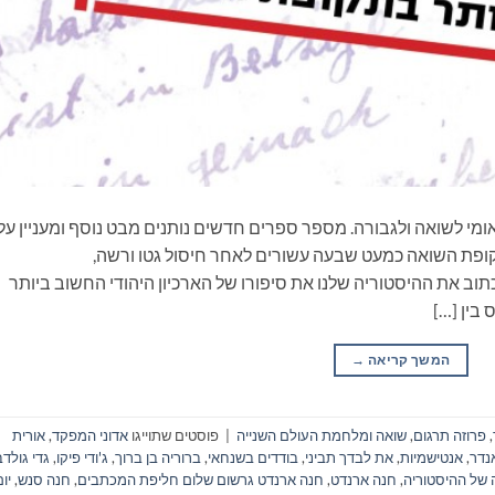
הבינלאומי לשואה ולגבורה. מספר ספרים חדשים נותנים מבט נוסף ומעניין על
פת השואה כמעט שבעה עשורים לאחר חיסול גטו ורשה,
תוב את ההיסטוריה שלנו את סיפורו של הארכיון היהודי החשוב ביותר
בין […]
המשך קריאה
→
,
פרוזה תרגום
,
שואה ומלחמת העולם השנייה
|
פוסטים שתוייגו
אדוני המפקד
,
אורית
נדר
,
אנטישמיות
,
את לבדך תביני
,
בודדים בשנחאי
,
ברוריה בן ברוך
,
ג'ודי פיקו
,
גדי גולד
 של ההיסטוריה
,
חנה ארנדט
,
חנה ארנדט גרשום שלום חליפת המכתבים
,
חנה סנש
,
יו