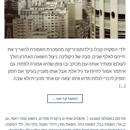
ילדי הסקויה קבלו בילדותם זריקה מהפכנית האמורה להאריך את
חייהם לאלף שנים. סבה של ניקולינה, ניצול השואה האחרון הולך
לעולמו ומותיר אותה עם מכתב ובו צופן שהיא אמורה לפתח. גם
איתמר אמור לחיות עד גיל אלף, אבל אותו מעניין בעיקר אם הזמן
יספיק לו כדי לגלות מדוע אימו יצאה יום אחד מהבית ולא שבה.
[…]
המשך קריאה
→
פורסם ב
מומלצי השבוע
|
פוסטים שתוייגו
ביקורת ספרים
,
ג'ושוע קופר ראמי
,
גון
בן ארי
,
הוצאת בבל
,
הוצאת כתר
,
הוצאת מודן
,
הילרי מנטל
,
וולף הול
,
ילדי הסקויה
,
כנרת זמורה ביתן
,
סטפן מריל בלנק
,
סיפור השיכחה
,
עידן הלא יעלה על הדעת
,