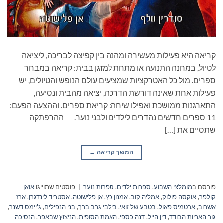
קריאה היא פעילות מעשירה ומהנה בין קפיצה לבריכה, ליציאה
לטיול, במחנה התנועה או מתחת למזגן בבית: קריאה במבחר
ספרים. מול כל האטרקציות שמציעים עולם הנופש והטיולים, יש
פעילות אחת שאינה דורשת הדרכה, יציאה מהבית ונסיעה,
התארגנות ממושכת ואפילו שיחה: קריאת ספרים. וההצעה הפעם:
11 ספרים חדשים נהדרים לילדים ולבני נוער. ההרפתקה
שתסיים את […]
המשך קריאה
→
פורסם ב
מומלצי השבוע
,
ספרות ילדים
,
ספרות נוער
|
פוסטים שתוייגו
אואן
קולפר
,
אוקסה פולוק
,
אמליה קוב
,
אמנון כץ
,
אן פלישוטה
,
אסטריד לינדגרן
,
ארז
אשרוב
,
ארטמיס פאול
,
בטבע של זואי
,
בילבי גרב ברך
,
בני הנפילים
,
ג'יימס דשנר
,
גור האריות הבודד
,
דין הייל
,
דנה כספי
,
האמת הסופית
,
הניצוץ שבאפר
,
הנסיכה