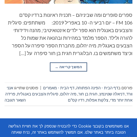
ספרים סופרים ומה שביניהם – תכנית ראיונות ברדיו קס"ם
106 FM – יום רביעי ה- 10 באפריל 2019: משתתפים: סיגלית
והצבעים באנגלית הוא ספר ילדים אינטואיטיבי, מהנה וידידותי
להורה ולילד. הספר מלמד במהירות ובהנאה את שמות כל
הצבעים באנגלית. מיה יהלום, מחברת הספר סיפרה על הספר
וכיצד משתמשים בו. הבלוגרית חגית בן חור סיפרה על […]
המשך קריאה
→
פורסם ב
דף הבית - הפינה הפתוחה
,
דף הבית - מאמרים
|
פוסטים שתוייגו
אנני
וורד
,
דניאלה שטינמץ
,
חגית בן חור
,
מיה יהלום
,
סיגלית והצבעים באנגלית
,
פרידה
אחת יותר מדי
,
צלקות אפלות
,
רדיו קס"ם
השאר תגובה
אנו משתמשים בקובצי Cookie כדי להבטיח שנספק לך את חוויית הגלישה
הטובה ביותר באתר שלנו. אם תמשיך להשתמש באתר זה, נניח שאתה