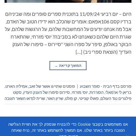
היום – יום רביעי 11/09/24 בתוכנית ספרים סופרים ומה שביניהם
ברדיו קסם 106אפאם: אומרים שהכלב הוא ידידו הטוב של האדם,
אבל מה אנחנו יודעים על המחשבות שלהם, על הרגשות שלהם, על
שגרת היום שלהם כשאנחנו לא בסביבה? יוסי מזרחי, שהתארח
הבוקר באולפן, סיפר על ספרו השני "סיירוס – סיפורו של הענק
העדין" (הוצאת ספרי ניב) […]
המשך קריאה
→
פורסם ב
דף הבית - סופר השבוע
|
פוסטים שתוייגו
אושר של זאב
,
אמיליה הארט
,
בריאן לי או'מאלי
,
הסוררות
,
יוסי מזרחי
,
סיירוס סיפורו של הענק העדין
,
סקוט
פילגרים נגד העולם
,
פאולו קונייטי
,
קן פולט
,
שריון האור
,
שרית לנדאו
השאר תגובה
אנו משתמשים בקובצי Cookie כדי להבטיח שנספק לך את חוויית הגלישה
הטובה ביותר באתר שלנו. אם תמשיך להשתמש באתר זה, נניח שאתה