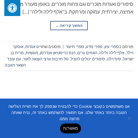
סיפורים ואגדות מוכרים וגם פחות מוכרים, באופן מעורר מחשבה
אמיצה, יצירתית, עמוקה ומרתקת. ב"אלף לילה ולילה" […]
המשך קריאה
→
פורסם ב
ספרי עיון, ספרי מדע, ספרי תיעוד
|
פוסטים שתוייגו
אגדות
,
אוסקר
ויילד
,
אלף לילה ולילה
,
האחים גרים
,
הנס כריסטיאן אנדרסן
,
מעשיות
,
מרית בן
ישראל
,
סינדרלה
,
סיפורים יכולים להציל
,
סל תרבות ארצי הוצאה לאור
,
עם עובד
השאר תגובה
אנו משתמשים בקובצי Cookie כדי להבטיח שנספק לך את חוויית הגלישה
הטובה ביותר באתר שלנו. אם תמשיך להשתמש באתר זה, נניח שאתה
Copyright 2026 ©
Flatsome Theme
מרוצה ממנו.
מאשר/ת